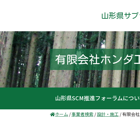
山形県サプ
有限会社ホンダ
山形県SCM推進フォーラムについ
ホーム
/
事業者検索
/
設計・施工
/
有限会社