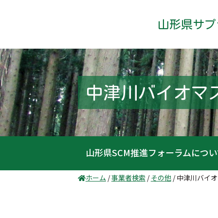
山形県サプ
中津川バイオマ
山形県SCM推進フォーラムについ
ホーム
/
事業者検索
/
その他
/
中津川バイオ